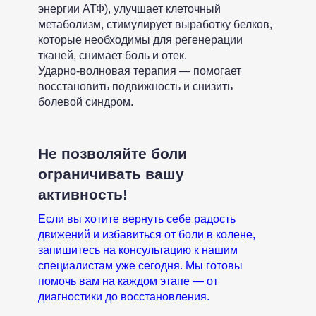
энергии АТФ), улучшает клеточный
метаболизм, стимулирует выработку белков,
которые необходимы для регенерации
тканей, снимает боль и отек.
ДВИЖЕНИЕ – ЭТО ЖИЗНЬ
Ударно-волновая терапия — помогает
восстановить подвижность и снизить
болевой синдром.
Услуги
Клиентам
Магнитотерапия
Сотрудничество
Лазеротерапия
Частые обращения
Не позволяйте боли
Прием невролога
Истории пациентов
ограничивать вашу
Плазмолифтинг
Лицензии
активность!
Кинезиотерапия
Акции
Мануальная терапия
Если вы хотите вернуть себе радость
О нас
движений и избавиться от боли в колене,
Рефлексотерапия
запишитесь на консультацию к нашим
Контакты
специалистам уже сегодня. Мы готовы
+7 (965) 252-84-65
помочь вам на каждом этапе — от
диагностики до восстановления.
м. Белорусская 1-я